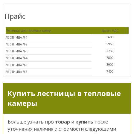
Прайс
Ваш номер телефона
Лестницы для тепловых камер
Цена с НДС
3600
ЛЕСТНИЦА Л-1
5950
ЛЕСТНИЦА Л-2
Выбранные товары
4230
ЛЕСТНИЦА Л-3
7800
ЛЕСТНИЦА Л-4
3900
ЛЕСТНИЦА Л-5
7400
ЛЕСТНИЦА Л-6
Купить лестницы в тепловые
камеры
Больше узнать про
товар
и
купить
после
уточнения наличия и стоимости следующими